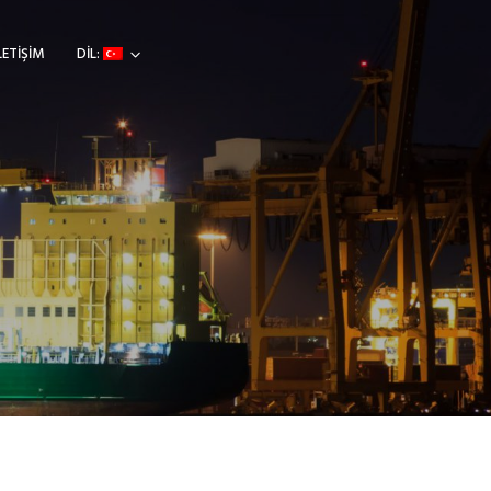
LETİŞİM
DİL: