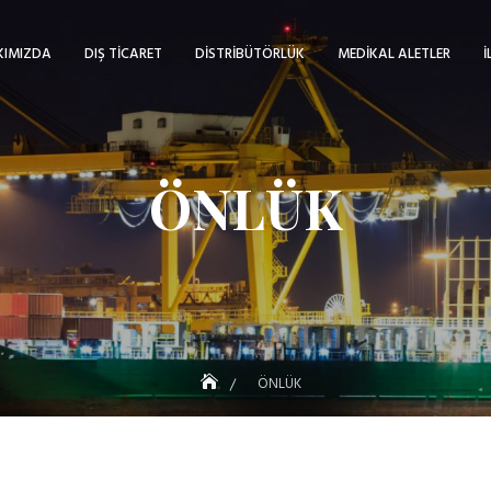
KIMIZDA
DIŞ TİCARET
DİSTRİBÜTÖRLÜK
MEDİKAL ALETLER
İ
ÖNLÜK
ÖNLÜK